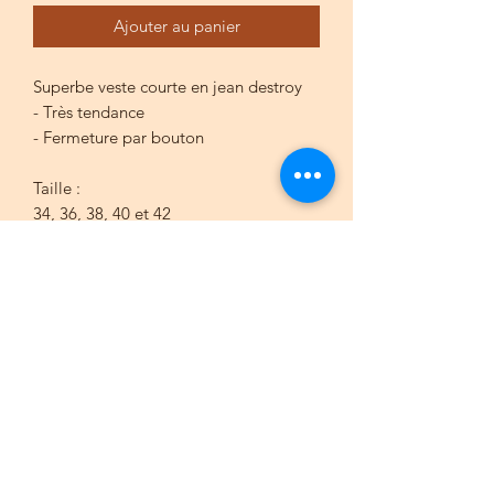
Ajouter au panier
Superbe veste courte en jean destroy
- Très tendance
- Fermeture par bouton
Taille :
34, 36, 38, 40 et 42
Composition :
- 100 % coton
Bohème du sud
contact@bohemedusud.com