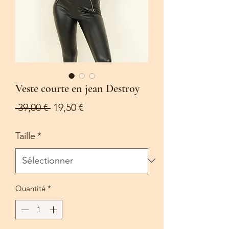
Veste courte en jean Destroy
Prix
Prix
 39,00 € 
19,50 €
original
promotionnel
Taille
*
Quantité
*