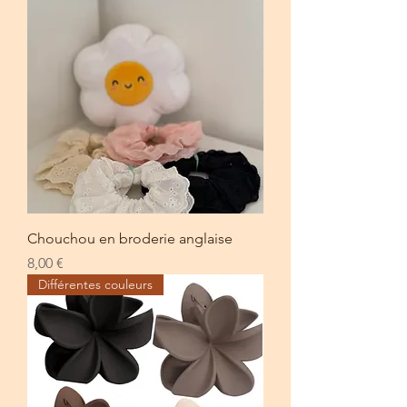
Chouchou en broderie anglaise
Prix
8,00 €
Différentes couleurs