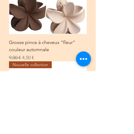
Grosse pince à cheveux "fleur"
couleur automnale
Prix original
Prix promotionnel
9,00 €
4,50 €
Nouvelle collection