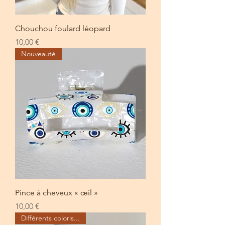
Chouchou foulard léopard
Prix
10,00 €
Nouveauté
Pince à cheveux « œil »
Prix
10,00 €
Différents coloris...