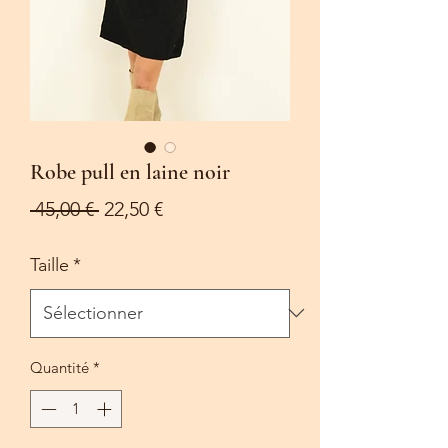
Robe pull en laine noir
Prix
Prix
 45,00 € 
22,50 €
original
promotionnel
Taille
*
Quantité
*