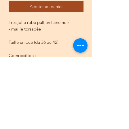
Ajouter au panier
Très jolie robe pull en laine noir
- maille torsadée
Taille unique (du 36 au 42)
Composition :
65 % acrylique
25 % polyamide
10 % laine
Bohème du sud
contact@bohemedusud.com