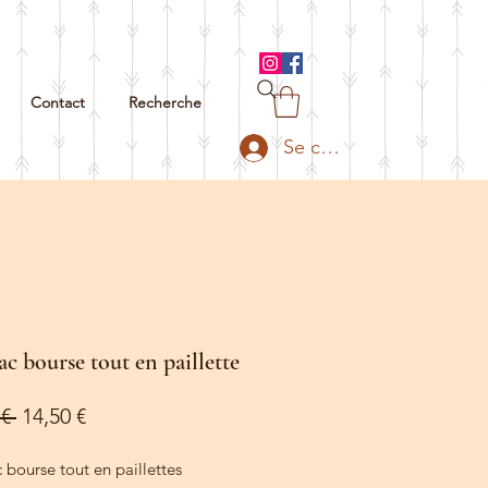
Contact
Recherche
Se connecter
sac bourse tout en paillette
Prix
Prix
€ 
14,50 €
original
promotionnel
c bourse tout en paillettes