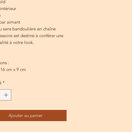
old
intérieur
é
 par aimant
u sans bandoulière en chaîne
ssoire est destiné à conférer une
alité à votre look.
ons :
 16 cm x 9 cm
é
*
Ajouter au panier