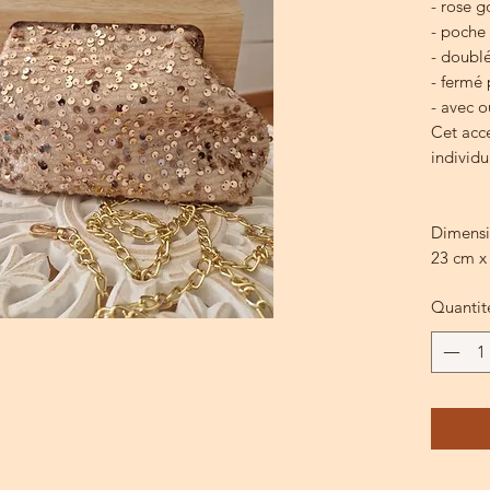
- rose g
- poche 
- doubl
- fermé
- avec o
Cet acce
individu
Dimensi
23 cm x
Quantit