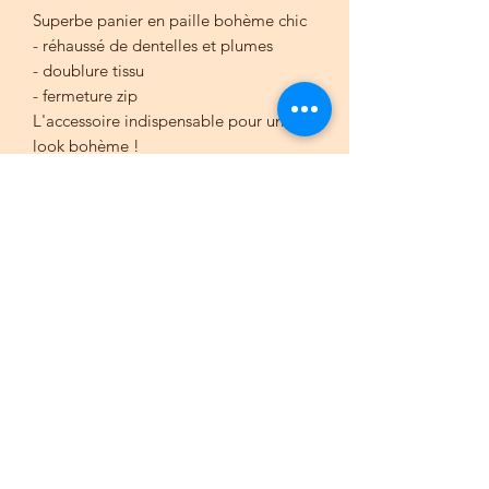
Superbe panier en paille bohème chic
- réhaussé de dentelles et plumes
- doublure tissu
- fermeture zip
L'accessoire indispensable pour un
look bohème !
Dimensions :
environ 51 x 26 x 29 cm
Bohème du sud
contact@bohemedusud.com