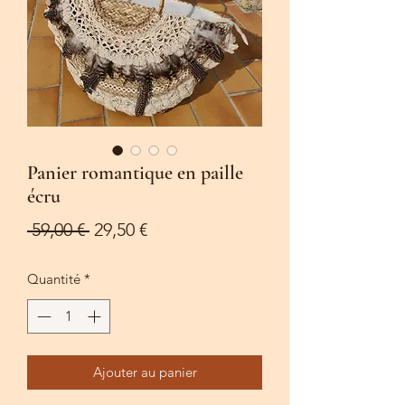
Panier romantique en paille
écru
Prix
Prix
 59,00 € 
29,50 €
original
promotionnel
Quantité
*
Ajouter au panier