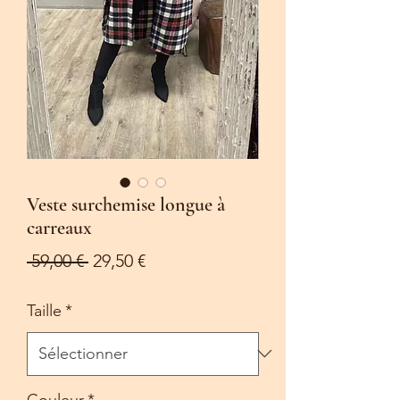
Veste surchemise longue à
carreaux
Prix
Prix
 59,00 € 
29,50 €
original
promotionnel
Taille
*
Couleur
*