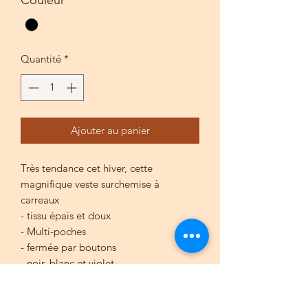
Quantité
*
Ajouter au panier
Très tendance cet hiver, cette
magnifique veste surchemise à
carreaux
- tissu épais et doux
- Multi-poches
- fermée par boutons
- noir, blanc et violet
Taille unique