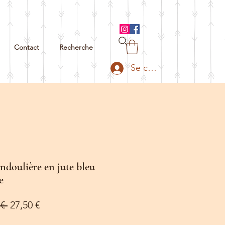
Contact
Recherche
Se connecter
ndoulière en jute bleu
e
Prix
Prix
€ 
27,50 €
original
promotionnel