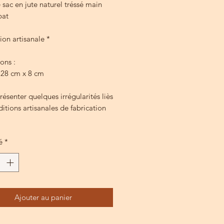
sac en jute naturel tréssé main
bat
ion artisanale *
ons :
 28 cm x 8 cm
résenter quelques irrégularités liès
itions artisanales de fabrication
é
*
Ajouter au panier