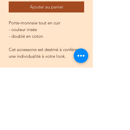
Ajouter au panier
Porte-monnaie tout en cuir
- couleur irisée
- doublé en coton
Cet accessoire est destiné à conférer
une individualité à votre look.
100 % peau de cuir
Dimensions :
13 cm x 11 cm x 4 cm
Bohème du sud