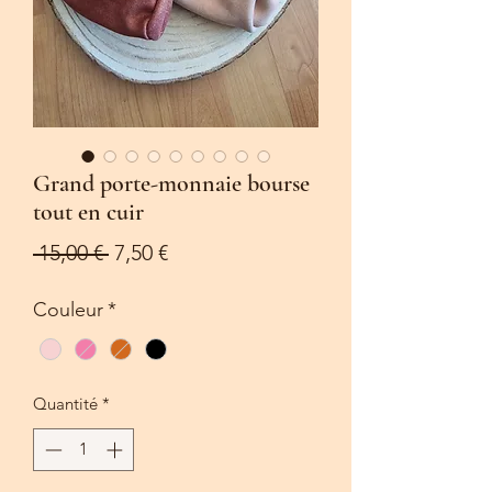
Grand porte-monnaie bourse
tout en cuir
Prix
Prix
 15,00 € 
7,50 €
original
promotionnel
Couleur
*
Quantité
*