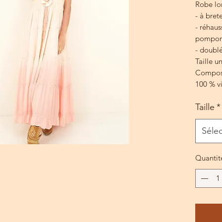
Robe lo
- à brete
- réhaus
pompon
- doubl
Taille u
Composi
100 % v
Taille
*
Séle
Quantit