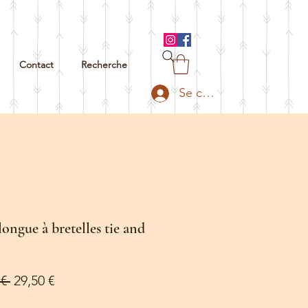
Contact
Recherche
Se connecter
ongue à bretelles tie and
Prix
Prix
€ 
29,50 €
original
promotionnel