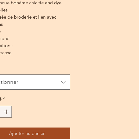
ngue bohème chic tie and dye
lles
sée de broderie et lien avec
s
é
nique
tion :
iscose
ctionner
é
*
Ajouter au panier