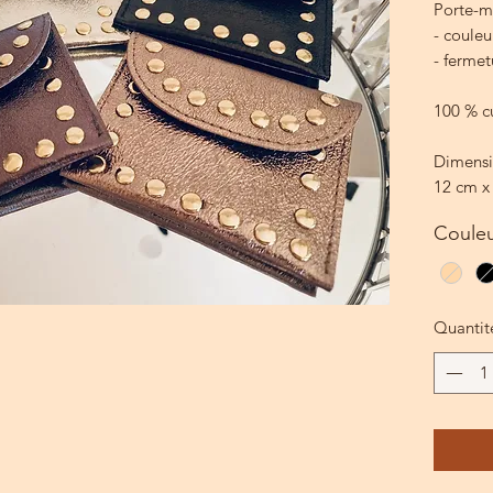
Porte-m
- couleu
- ferme
100 % c
Dimensi
12 cm x
Coule
Quantit