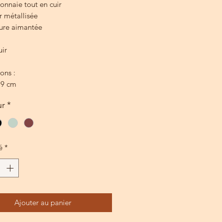
onnaie tout en cuir
r métallisée
ture aimantée
uir
ons :
 9 cm
ur
*
é
*
Ajouter au panier