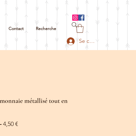
Contact
Recherche
Se connecter
monnaie métallisé tout en
Prix
Prix
 
4,50 €
original
promotionnel