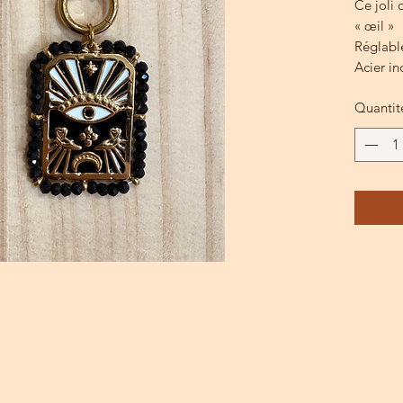
Ce joli 
« œil »
Réglabl
Acier i
Quantit