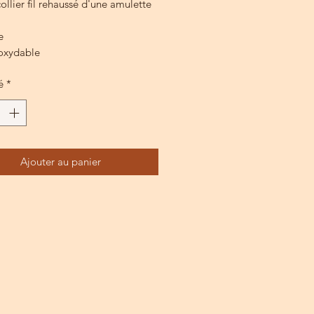
collier fil rehaussé d'une amulette
e
noxydable
é
*
Ajouter au panier