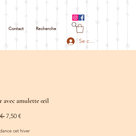
Contact
Recherche
Se connecter
r avec amulette œil
Prix
Prix
€ 
7,50 €
original
promotionnel
dance cet hiver