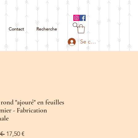
Contact
Recherche
Se connecter
rond "ajouré" en feuilles
mier - Fabrication
nale
Prix
Prix
€ 
17,50 €