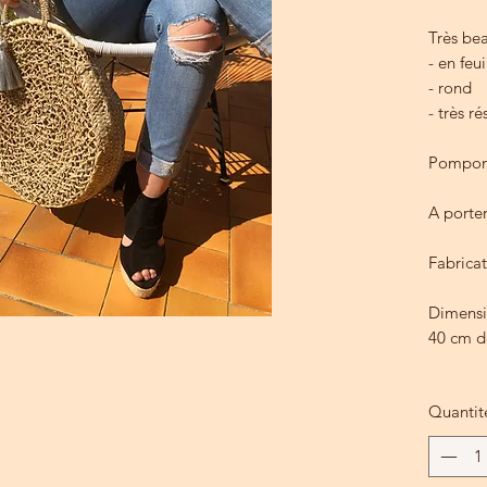
Très be
- en feu
- rond
- très ré
Pompon 
A porter
Fabricat
Dimensi
40 cm d
Quantit