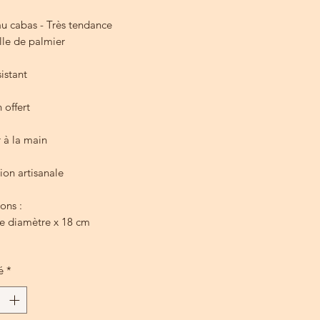
original
promotionnel
au cabas - Très tendance
ille de palmier
sistant
offert
 à la main
ion artisanale
ons :
e diamètre x 18 cm
é
*